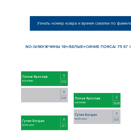
Узнать номер ковра и время схватки по фамил
NO-GI/МУЖЧИНЫ 18+/БЕЛЫЕ+СИНИЕ ПОЯСА/ 75 КГ |
0
Попов Ярослав
КСЕ RONIN
0 0
0
2
0 0
Попов Ярослав
КСЕ RONIN
SUB
0
Гутин Богдан
MATA LEAO
0 0
11
Гутин Богдан
MATA LEAO
0 1