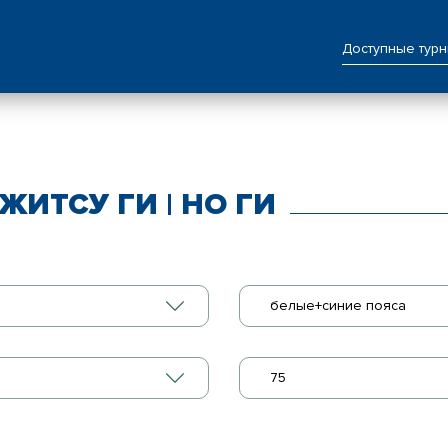
Доступные тур
ЖИТСУ ГИ | НО ГИ
белые+синие пояса
75