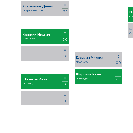
0
Коновалов Данил
СК Уральские горы
2 1
П
КС
Ш
0
СК
Кузьмин Михаил
MATA LEAO
0 0
0
0 0
0
Кузьмин Михаил
MATA LEAO
0 0
0
Широков Иван
0
СК ПАНДА
SUB
Широков Иван
СК ПАНДА
0 0
0
0 0