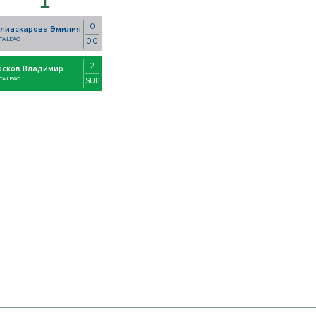
0
алиаскарова Эмилия
TA LEAO
0 0
2
осков Владимир
TA LEAO
SUB