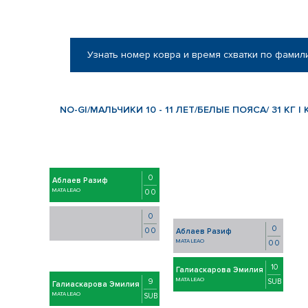
Узнать номер ковра и время схватки по фамил
NO-GI/МАЛЬЧИКИ 10 - 11 ЛЕТ/БЕЛЫЕ ПОЯСА/ 31 КГ | 
0
Аблаев Разиф
MATA LEAO
0 0
0
0
0 0
Аблаев Разиф
MATA LEAO
0 0
10
Галиаскарова Эмилия
MATA LEAO
SUB
9
Галиаскарова Эмилия
MATA LEAO
SUB