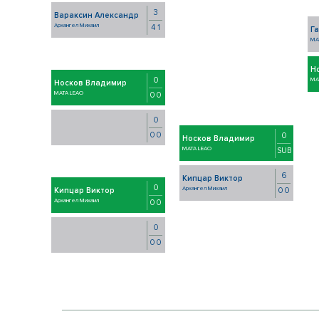
3
Вараксин Александр
Архангел Михаил
4 1
Г
MA
Н
0
MA
Носков Владимир
MATA LEAO
0 0
0
0 0
0
Носков Владимир
MATA LEAO
SUB
6
Кипцар Виктор
0
Архангел Михаил
0 0
Кипцар Виктор
Архангел Михаил
0 0
0
0 0