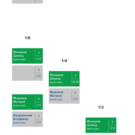
Макаров
0
Демид
0 0
MATA LEAO
0
Макаров
4
0 0
Демид
SUB
MATA LEAO
Морозов
0
Матвей
Морозов
6
0 0
MATA LEAO
Матвей
2 0
MATA LEAO
Ведерников
2
Владимир
Макаров
2
0 0
MATA LEAO
Демид
2 0
MATA LEAO