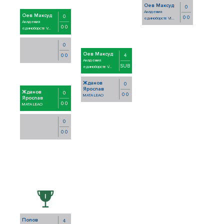
Оев Максуд
0
Академия
Оев Максуд
0
0 0
единоборств VI...
Академия
0 0
единоборств V...
0
Оев Максуд
4
0 0
Академия
SUB
единоборств V...
Жданов
0
Ярослав
Жданов
0
0 0
MATA LEAO
Ярослав
0 0
MATA LEAO
0
0 0
Попов
4