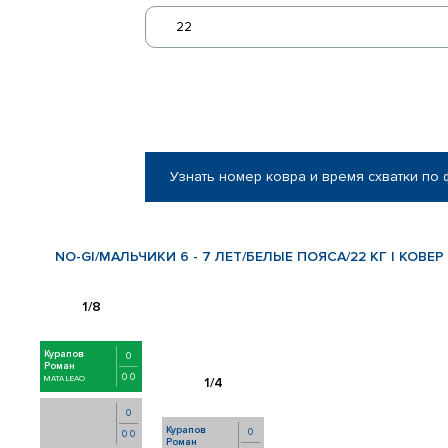
22
Узнать номер ковра и время схватки по
NO-GI/МАЛЬЧИКИ 6 - 7 ЛЕТ/БЕЛЫЕ ПОЯСА/22 КГ | КОВЕР
Курапов
0
Роман
0 0
MATA LEAO
0
Курапов
0
0 0
Роман