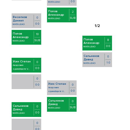
0 0
MATA LEAO
Попов
2
Александр
Веселков
0
SUB
MATA LEAO
Даниил
0 0
MATA LEAO
Попов
10
Александр
Попов
8
SUB
MATA LEAO
Александр
0 0
MATA LEAO
Сальников
0
Давид
Усин Степан
0
1 0
MATA LEAO
Академия
0 0
единоборств V...
0
Усин Степан
0
0 0
Академия
0 0
единоборств V...
Сальников
0
Давид
Сальников
0
SUB
MATA LEAO
Давид
0 0
MATA LEAO
0
0 0