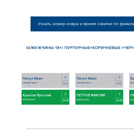
Узнать номер ковра и время схватки по фамил
GI/МУЖЧИНЫ 18+/ ПУРПУРНЫЕ+КОРИЧНЕВЫЕ +ЧЕРНЫ
0
0
Пичул Иван
Пичул Иван
К
Личный зачет
Личный зачет
MA
0 0
0 0
0
0
Крылов Ярослав
ПЕТРОВ МАКСИМ
П
MATA LEAO
Будо-Центр
Бу
SUB
SUB