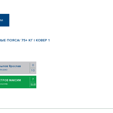
ии
Е ПОЯСА/ 75+ КГ | КОВЕР 1
0
рылов Ярослав
TA LEAO
1 0
7
ЕТРОВ МАКСИМ
до-Центр
SUB