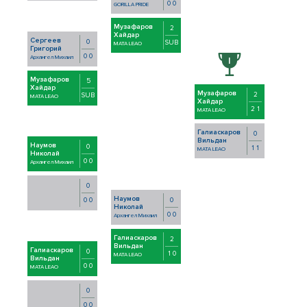
0 0
GORILLA PRIDE
Музафаров
2
Хайдар
Сергеев
0
SUB
MATA LEAO
Григорий
0 0
Архангел Михаил
Музафаров
5
Хайдар
Музафаров
2
SUB
MATA LEAO
Хайдар
2 1
MATA LEAO
Галиаскаров
0
Вильдан
Наумов
0
1 1
MATA LEAO
Николай
0 0
Архангел Михаил
0
Наумов
0
0 0
Николай
0 0
Архангел Михаил
Галиаскаров
2
Вильдан
Галиаскаров
0
1 0
MATA LEAO
Вильдан
0 0
MATA LEAO
0
0 0