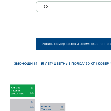
50
Узнать номер ковра и время схватки по
GI/ЮНОШИ 14 - 15 ЛЕТ/ ЦВЕТНЫЕ ПОЯСА/ 50 КГ | КОВЕР 
Алимов
0
Ташкен
0 0
GORILLA PRIDE
0
Алимов
0
0 0
Ташкен