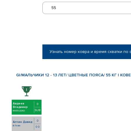
55
Узнать номер ковра и время схватки по
GI/МАЛЬЧИКИ 12 - 13 ЛЕТ/ ЦВЕТНЫЕ ПОЯСА/ 55 КГ | КОВЕ
Авдеев
0
Владимир
SUB
MATA LEAO
0
Алчин Давид
B-Team
0 0