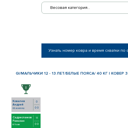
Весовая категория...
Узнать номер ковра и время схватки по
GI/МАЛЬЧИКИ 12 - 13 ЛЕТ/БЕЛЫЕ ПОЯСА/ 40 КГ | КОВЕР 3
Ковалев
0
Андрей
0 0
GS academy
Садрисламов
11
Рамазан
0 0
B-Team