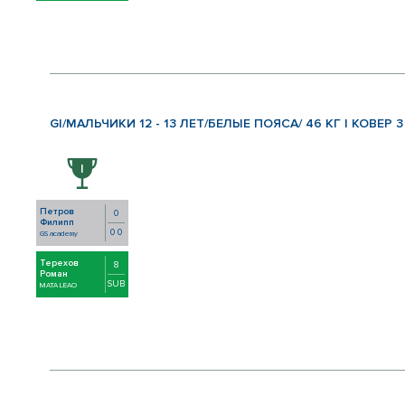
GI/МАЛЬЧИКИ 12 - 13 ЛЕТ/БЕЛЫЕ ПОЯСА/ 46 КГ | КОВЕР 3
Петров
0
Филипп
0 0
GS academy
Терехов
8
Роман
SUB
MATA LEAO