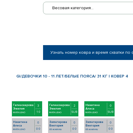
Весовая категория...
Узнать номер ковра и время схватки по
GI/ДЕВОЧКИ 10 - 11 ЛЕТ/БЕЛЫЕ ПОЯСА/ 31 КГ | КОВЕР 4
Галиаскарова
Галиаскарова
Никитина
3
2
0
Эмилия
Эмилия
Алиса
1 0
SUB
SUB
MATA LEAO
MATA LEAO
MATA LEAO
Никитина
Зиянгирова
Зиянгирова
0
0
0
Алиса
Виктория
Виктория
0 0
0 0
0 0
MATA LEAO
GS academy
GS academy