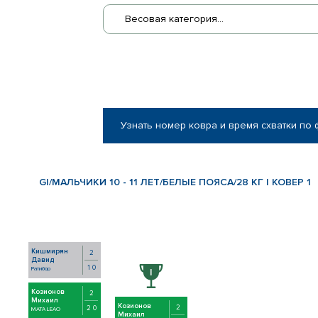
Весовая категория...
Узнать номер ковра и время схватки по
GI/МАЛЬЧИКИ 10 - 11 ЛЕТ/БЕЛЫЕ ПОЯСА/28 КГ | КОВЕР 1
Кишмирян
2
Давид
1 0
Ратибор
Козионов
2
Михаил
Козионов
2
2 0
MATA LEAO
Михаил