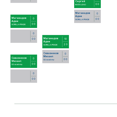
Сергей
0 0
MATA LEAO
Магамадов
0
Адам
Магамадов
0
0 0
GORILLA PRADE
Адам
0 0
GORILLA PRADE
0
Магамадов
10
0 0
Адам
2 0
GORILLA PRADE
Сквазников
0
Михаил
Сквазников
0
0 0
GS academy
Михаил
0 0
GS academy
0
0 0