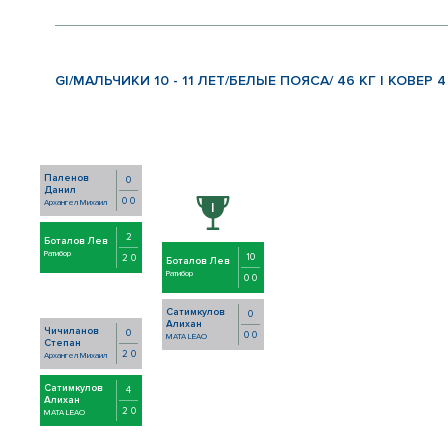
GI/МАЛЬЧИКИ 10 - 11 ЛЕТ/БЕЛЫЕ ПОЯСА/ 46 КГ | КОВЕР 4
Паленов
0
Данил
0 0
Архангел Михаил
2
Боталов Лев
Ратибор
10
2 0
Боталов Лев
Ратибор
0 0
Сатимкулов
0
Алихан
Чичиланов
0
0 0
MATA LEAO
Степан
2 0
Архангел Михаил
Сатимкулов
4
Алихан
2 0
MATA LEAO