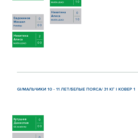
1 0
MATA LEAO
Никитина
0
Алиса
Евдокимов
0
1 0
MATA LEAO
Михаил
0 0
Ратибор
Никитина
2
Алиса
0 0
MATA LEAO
GI/МАЛЬЧИКИ 10 - 11 ЛЕТ/БЕЛЫЕ ПОЯСА/ 31 КГ | КОВЕР 1
Кутушев
0
Данислав
0 0
GS academy
0