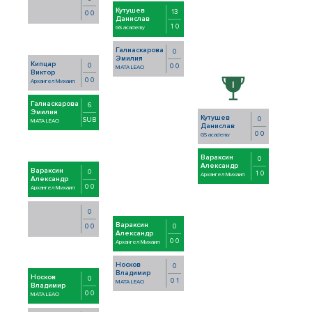
Кутушев
13
0 0
Данислав
1 0
GS academy
Галиаскарова
0
Эмилия
Кипцар
0
0 0
MATA LEAO
Виктор
0 0
Архангел Михаил
Галиаскарова
6
Эмилия
Кутушев
0
SUB
MATA LEAO
Данислав
0 0
GS academy
Вараксин
0
Александр
Вараксин
0
1 0
Архангел Михаил
Александр
0 0
Архангел Михаил
0
Вараксин
0
0 0
Александр
0 0
Архангел Михаил
Носков
0
Владимир
Носков
0
0 1
MATA LEAO
Владимир
0 0
MATA LEAO