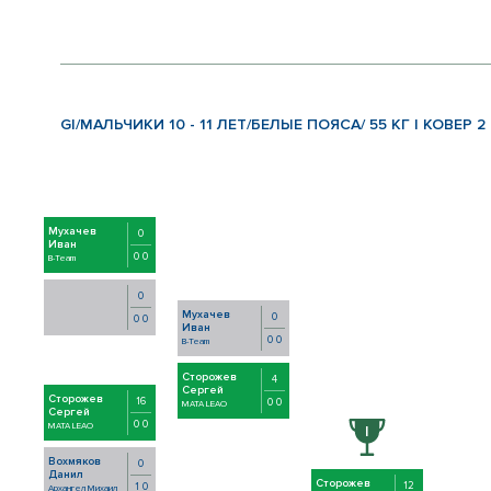
GI/МАЛЬЧИКИ 10 - 11 ЛЕТ/БЕЛЫЕ ПОЯСА/ 55 КГ | КОВЕР 2
Мухачев
0
Иван
0 0
B-Team
0
Мухачев
0
0 0
Иван
0 0
B-Team
Сторожев
4
Сергей
Сторожев
16
0 0
MATA LEAO
Сергей
0 0
MATA LEAO
Вохмяков
0
Данил
Сторожев
12
1 0
Архангел Михаил