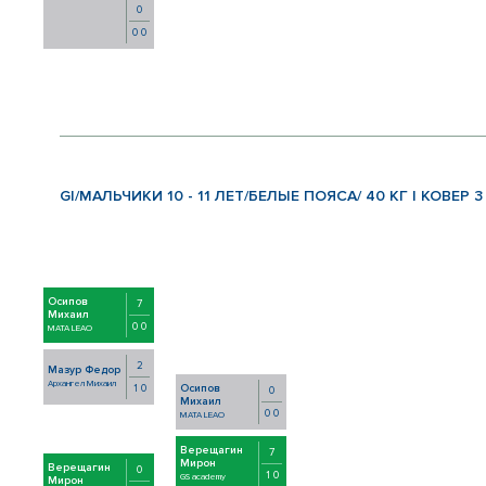
0
0 0
GI/МАЛЬЧИКИ 10 - 11 ЛЕТ/БЕЛЫЕ ПОЯСА/ 40 КГ | КОВЕР 3
Осипов
7
Михаил
0 0
MATA LEAO
2
Мазур Федор
Архангел Михаил
1 0
Осипов
0
Михаил
0 0
MATA LEAO
Верещагин
7
Мирон
Верещагин
0
1 0
GS academy
Мирон