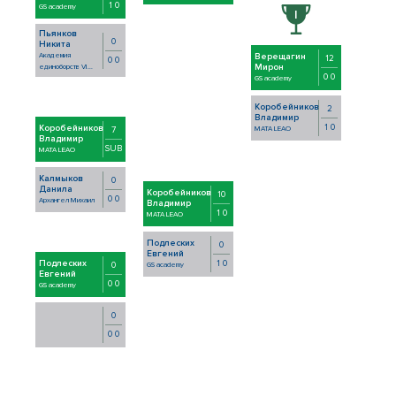
1 0
GS academy
Пьянков
0
Никита
Академия
Верещагин
12
0 0
Мирон
единоборств VI...
0 0
GS academy
Коробейников
2
Владимир
1 0
Коробейников
7
MATA LEAO
Владимир
SUB
MATA LEAO
Калмыков
0
Данила
Коробейников
10
0 0
Архангел Михаил
Владимир
1 0
MATA LEAO
Подлеских
0
Евгений
Подлеских
1 0
0
GS academy
Евгений
0 0
GS academy
0
0 0