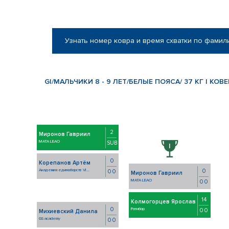
Узнать номер ковра и время схватки по фамил
GI/МАЛЬЧИКИ 8 - 9 ЛЕТ/БЕЛЫЕ ПОЯСА/ 37 КГ | КОВЕ
2
Миронов Гавриил
MATA LEAO
SUB
0
Корепанов Артём
0
Академия единоборств VI...
0 0
Миронов Гавриил
MATA LEAO
0 0
14
Колмогорцев Ярослав
0
Ратибор
0 0
Михиевский Данила
GS academy
0 0