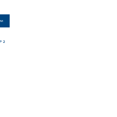
ии
Р 2