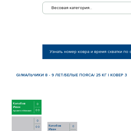
Весовая категория...
Узнать номер ковра и время схватки по
GI/МАЛЬЧИКИ 8 - 9 ЛЕТ/БЕЛЫЕ ПОЯСА/ 25 КГ | КОВЕР 3
Колобов
0
Иван
0 0
Архангел Михаил
0
Колобов
0
0 0
Иван