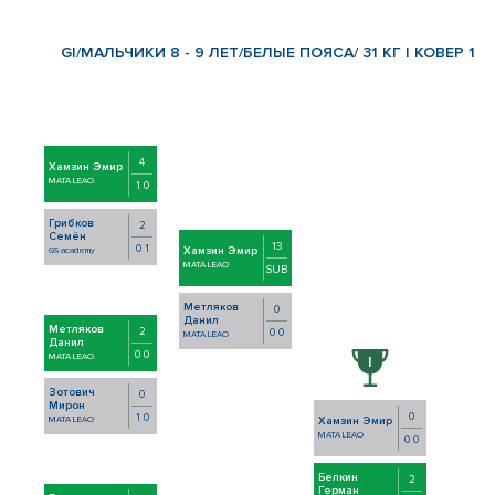
GI/МАЛЬЧИКИ 8 - 9 ЛЕТ/БЕЛЫЕ ПОЯСА/ 31 КГ | КОВЕР 1
4
Хамзин Эмир
MATA LEAO
1 0
Грибков
2
Семён
13
0 1
Хамзин Эмир
GS academy
MATA LEAO
SUB
Метляков
0
Данил
Метляков
2
0 0
MATA LEAO
Данил
0 0
MATA LEAO
Зотович
0
Мирон
0
1 0
Хамзин Эмир
MATA LEAO
MATA LEAO
0 0
Белкин
2
Герман