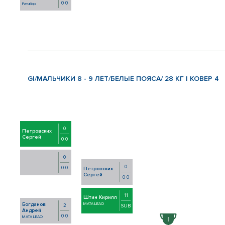
0 0
Ратибор
GI/МАЛЬЧИКИ 8 - 9 ЛЕТ/БЕЛЫЕ ПОЯСА/ 28 КГ | КОВЕР 4
0
Петровских
Сергей
0 0
0
0
0 0
Петровских
Сергей
0 0
11
Штин Кирилл
MATA LEAO
Богданов
2
SUB
Андрей
0 0
MATA LEAO