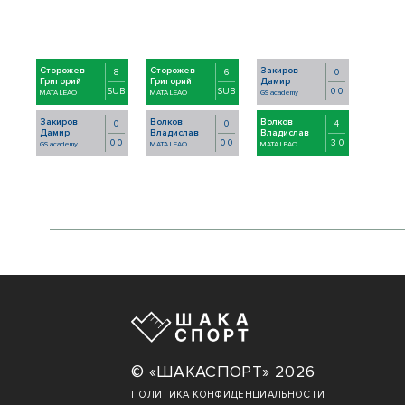
Сторожев
Сторожев
Закиров
8
6
0
Григорий
Григорий
Дамир
SUB
SUB
0 0
MATA LEAO
MATA LEAO
GS academy
Закиров
Волков
Волков
0
0
4
Дамир
Владислав
Владислав
0 0
0 0
3 0
GS academy
MATA LEAO
MATA LEAO
© «ШАКАСПОРТ» 2026
ПОЛИТИКА КОНФИДЕНЦИАЛЬНОСТИ