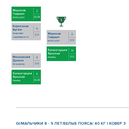
Миронов
2
Гавриил
SUB
MATA LEAO
Корепанов
0
Артём
Академия
Миронов
0
0 0
Гавриил
единоборств VI...
0 0
MATA LEAO
Колмогорцев
14
Ярослав
0 0
Михиевский
0
Ратибор
Данила
0 0
GS academy
Колмогорцев
6
Ярослав
SUB
Ратибор
GI/МАЛЬЧИКИ 8 - 9 ЛЕТ/БЕЛЫЕ ПОЯСА/ 40 КГ | КОВЕР 3