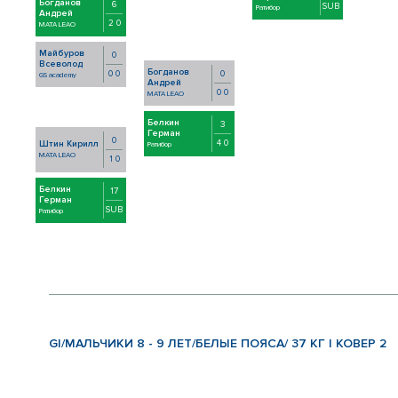
Богданов
6
SUB
Ратибор
Андрей
2 0
MATA LEAO
Майбуров
0
Всеволод
Богданов
0
0 0
GS academy
Андрей
0 0
MATA LEAO
Белкин
3
Герман
0
4 0
Штин Кирилл
Ратибор
MATA LEAO
1 0
Белкин
17
Герман
SUB
Ратибор
GI/МАЛЬЧИКИ 8 - 9 ЛЕТ/БЕЛЫЕ ПОЯСА/ 37 КГ | КОВЕР 2