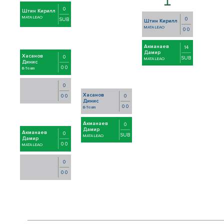
0
Штин Кирилл
MATA LEAO
0
SUB
Штин Кирилл
MATA LEAO
0 0
Акманаев
14
Дамир
Хасанов
0
SUB
MATA LEAO
Динис
0 0
B-Team
0
Хасанов
0
0 0
Динис
0 0
B-Team
Акманаев
0
Дамир
Акманаев
0
SUB
MATA LEAO
Дамир
0 0
MATA LEAO
0
0 0