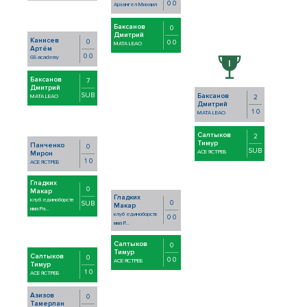
0 0
Архангел Михаил
Баксанов
0
Дмитрий
Канисев
0
0 0
MATA LEAO
Артём
0 0
GS academy
Баксанов
7
Дмитрий
SUB
Баксанов
MATA LEAO
2
Дмитрий
1 0
MATA LEAO
Салтыков
2
Тимур
Панченко
0
SUB
АСЕ ЯСТРЕБ
Мирон
1 0
АСЕ ЯСТРЕБ
Гладких
0
Макар
Гладких
клуб единоборств
0
SUB
Макар
мма Ра...
клуб единоборств
0 0
мма Р...
Салтыков
0
Тимур
Салтыков
0
0 0
АСЕ ЯСТРЕБ
Тимур
1 0
АСЕ ЯСТРЕБ
Азизов
0
Тамерлан